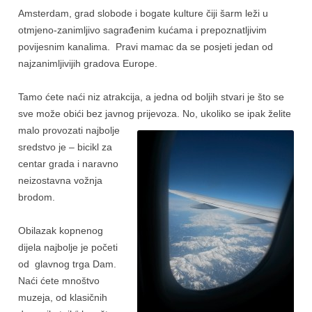
Amsterdam, grad slobode i bogate kulture čiji šarm leži u
otmjeno-zanimljivo sagrađenim kućama i prepoznatljivim
povijesnim kanalima. Pravi mamac da se posjeti jedan od
najzanimljivijih gradova Europe.
Tamo ćete naći niz atrakcija, a jedna od boljih stvari je što se
sve može obići bez javn
og prijevoza. No, ukoliko se ipak želite
malo provozati najbolje
sredstvo je – bicikl za
centar grada i naravno
neizostavna vožnja
brodom.
Obilazak kopnenog
dijela najbolje je početi
od glavnog trga Dam.
Naći ćete mnoštvo
muzeja, od klasičnih