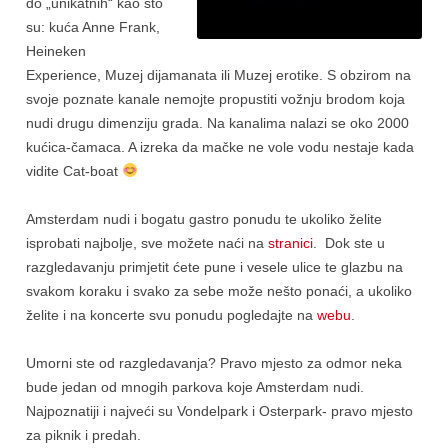
do „unikatnih“ kao što
su: kuća Anne Frank,
Heineken
Experience, Muzej dijamanata ili Muzej erotike. S obzirom na
svoje poznate kanale nemojte propustiti vožnju brodom koja
nudi drugu dimenziju grada. Na kanalima nalazi se oko 2000
kućica-čamaca. A izreka da mačke ne vole vodu nestaje kada
vidite Cat-boat
Amsterdam nudi i bogatu gastro ponudu te ukoliko želite
isprobati najbolje, sve možete naći na
stranici
. Dok ste u
razgledavanju primjetit ćete pune i vesele ulice te glazbu na
svakom koraku i svako za sebe može nešto ponaći, a ukoliko
želite i na koncerte svu ponudu pogledajte na
webu
.
Umorni ste od razgledavanja? Pravo mjesto za odmor neka
bude jedan od mnogih parkova koje Amsterdam nudi.
Najpoznatiji i najveći su Vondelpark i Osterpark- pravo mjesto
za piknik i predah.