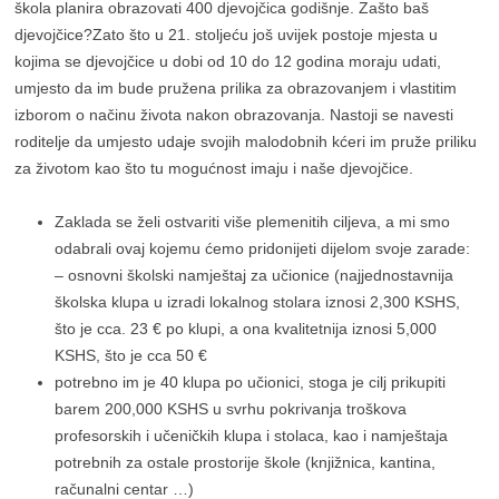
škola planira obrazovati 400 djevojčica godišnje. Zašto baš
djevojčice?Zato što u 21. stoljeću još uvijek postoje mjesta u
kojima se djevojčice u dobi od 10 do 12 godina moraju udati,
umjesto da im bude pružena prilika za obrazovanjem i vlastitim
izborom o načinu života nakon obrazovanja. Nastoji se navesti
roditelje da umjesto udaje svojih malodobnih kćeri im pruže priliku
za životom kao što tu mogućnost imaju i naše djevojčice.
Zaklada se želi ostvariti više plemenitih ciljeva, a mi smo
odabrali ovaj kojemu ćemo pridonijeti dijelom svoje zarade:
– osnovni školski namještaj za učionice (najjednostavnija
školska klupa u izradi lokalnog stolara iznosi 2,300 KSHS,
što je cca. 23 € po klupi, a ona kvalitetnija iznosi 5,000
KSHS, što je cca 50 €
potrebno im je 40 klupa po učionici, stoga je cilj prikupiti
barem 200,000 KSHS u svrhu pokrivanja troškova
profesorskih i učeničkih klupa i stolaca, kao i namještaja
potrebnih za ostale prostorije škole (knjižnica, kantina,
računalni centar …)