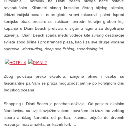
Putovanje i boravak na Diani Beach nikoga neće ostaviti
ravnodušnim. Kilometri sitnog kristalno čistog bijelog pijeska,
tirkizni indijski ocean i nepregledni vrtovi kokosovih palmi. Ispred
kenijske obale prostire se zaštićeni prirodni koraljni greben koji
kupanje u Diani Beach pretvara u sigurnu lagunu za dugotrajna
uživanja. Diani Beach spada među vodeće
kite surfing
destinacije
svijeta zbog širine i prostranosti plaža, kao i za sve druge vodene
sportove:
windsurfing, deep see fishing, snoorkeling itd…
Zbog položaja preko ekvatora, izmjene plime i oseke su
fascinantne pa Vam se pruža mogućnost šetnje po koraljnom dnu
Indijskog oceana.
Shopping u Diani Beach je poseban doživljaj. Od posjeta lokalnim
štandovima sa uvijek svježim voćem i povrćem do izuzetno velikog
izbora afričkog šarenila: od perlica, tkanina, odjeće do drvenih
rezbarija, masai nakita, unikatnih torbi…