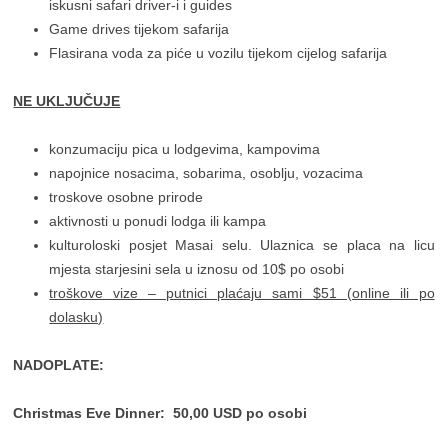
iskusni safari driver-i i guides
Game drives tijekom safarija
Flasirana voda za piće u vozilu tijekom cijelog safarija
NE UKLJUČUJE
konzumaciju pica u lodgevima, kampovima
napojnice nosacima, sobarima, osoblju, vozacima
troskove osobne prirode
aktivnosti u ponudi lodga ili kampa
kulturoloski posjet Masai selu. Ulaznica se placa na licu
mjesta starjesini sela u iznosu od 10$ po osobi
troškove vize – putnici plaćaju sami $51 (online ili po
dolasku)
NADOPLATE:
Christmas Eve Dinner: 50,00 USD po osobi