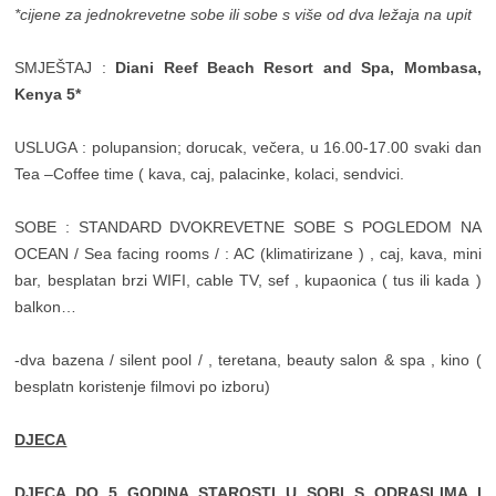
*cijene za jednokrevetne sobe ili sobe s više od dva ležaja na upit
SMJEŠTAJ :
Diani Reef Beach Resort and Spa, Mombasa,
Kenya 5*
USLUGA : polupansion; dorucak, večera, u 16.00-17.00 svaki dan
Tea –Coffee time ( kava, caj, palacinke, kolaci, sendvici.
SOBE : STANDARD DVOKREVETNE SOBE S POGLEDOM NA
OCEAN / Sea facing rooms / : AC (klimatirizane ) , caj, kava, mini
bar, besplatan brzi WIFI, cable TV, sef , kupaonica ( tus ili kada )
balkon…
-dva bazena / silent pool / , teretana, beauty salon & spa , kino (
besplatn koristenje filmovi po izboru)
DJECA
DJECA DO 5 GODINA STAROSTI U SOBI S ODRASLIMA I