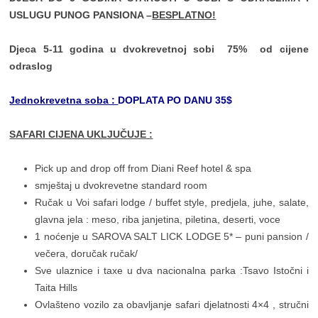
USLUGU PUNOG PANSIONA –
BESPLATNO!
Djeca 5-11 godina u dvokrevetnoj sobi 75% od cijene
odraslog
Jednokrevetna soba :
DOPLATA PO DANU 35$
SAFARI CIJENA UKLJUČUJE :
Pick up and drop off from Diani Reef hotel & spa
smještaj u dvokrevetne standard room
Ručak u Voi safari lodge / buffet style, predjela, juhe, salate,
glavna jela : meso, riba janjetina, piletina, deserti, voce
1 noćenje u SAROVA SALT LICK LODGE 5* – puni pansion /
večera, doručak ručak/
Sve ulaznice i taxe u dva nacionalna parka :Tsavo Istočni i
Taita Hills
Ovlašteno vozilo za obavljanje safari djelatnosti 4×4 , stručni