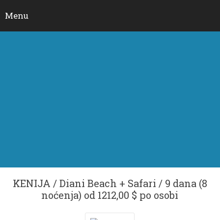
Menu
Skip to content
KENIJA / Diani Beach + Safari / 9 dana (8
noćenja) od 1212,00 $ po osobi