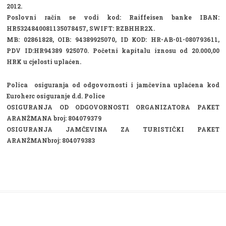
2012.
Poslovni račin se vodi kod: Raiffeisen banke IBAN:
HR5324840081135078457, SWIFT: RZBHHR2X.
MB: 02861828, OIB: 94389925070, ID KOD: HR-AB-01-080793611,
PDV ID:HR94389 925070. Početni kapitalu iznosu od 20.000,00
HRK u cjelosti uplaćen.
Polica osiguranja od odgovornosti i jamčevina uplaćena kod
Euroherc osiguranje d.d. Police
OSIGURANJA OD ODGOVORNOSTI ORGANIZATORA PAKET
ARANŽMANA broj: 804079379
OSIGURANJA JAMČEVINA ZA TURISTIČKI PAKET
ARANŽMANbroj: 804079383