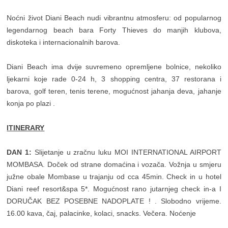
Noćni život Diani Beach nudi vibrantnu atmosferu: od popularnog
legendarnog beach bara Forty Thieves do manjih klubova,
diskoteka i internacionalnih barova.
Diani Beach ima dvije suvremeno opremljene bolnice, nekoliko
ljekarni koje rade 0-24 h, 3 shopping centra, 37 restorana i
barova, golf teren, tenis terene, mogućnost jahanja deva, jahanje
konja po plazi .
ITINERARY
DAN 1:
Slijetanje u zračnu luku MOI INTERNATIONAL AIRPORT
MOMBASA. Doček od strane domaćina i vozača. Vožnja u smjeru
južne obale Mombase u trajanju od cca 45min. Check in u hotel
Diani reef resort&spa 5*. Mogućnost rano jutarnjeg check in-a I
DORUČAK BEZ POSEBNE NADOPLATE ! . Slobodno vrijeme.
16.00 kava, čaj, palacinke, kolaci, snacks. Večera. Noćenje