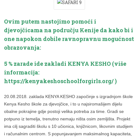
Ovim putem nastojimo pomoći i
djevojčicama na području Kenije da kako bi i
one napokon dobile ravnopravnu mogućnost
obrazovanja:
5 % zarade ide zakladi KENYA KESHO (više
informacija:
https://kenyakeshoschoolforgirls.org/ )
20.08.2018. zaklada KENYA KESHO započinje s izgradnjom škole
Kenya Kesho škole za djevojčice, i to u najsiromašijem dijelu
obalne pokrajine gdje postoji velika potreba za time. Gradi se
potpuno iz temelja, trenutno nemaju ništa osim zemljišta. Projekt
ima cilj sagraditi školu s 10 učionica, knjižnicom, likovnim studijem
i računalnim centrom. S popunjavanjem maksimalnog kapaciteta,