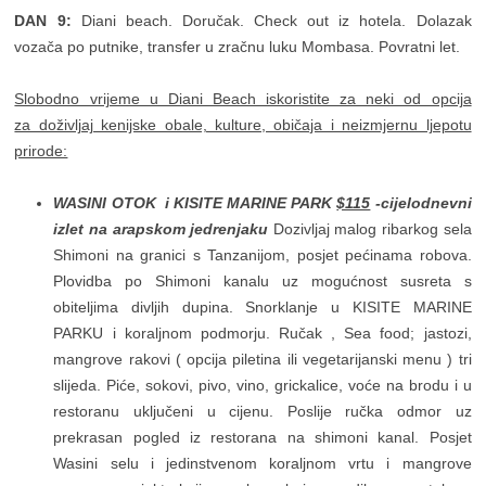
DAN 9:
Diani beach. Doručak. Check out iz hotela. Dolazak
vozača po putnike, transfer u zračnu luku Mombasa. Povratni let.
Slobodno vrijeme u Diani Beach iskoristite za neki od opcija
za doživljaj kenijske obale, kulture, običaja i neizmjernu ljepotu
prirode:
WASINI OTOK i KISITE MARINE PARK
$115
-cijelodnevni
izlet na arapskom jedrenjaku
Dozivljaj malog ribarkog sela
Shimoni na granici s Tanzanijom, posjet pećinama robova.
Plovidba po Shimoni kanalu uz mogućnost susreta s
obiteljima divljih dupina. Snorklanje u KISITE MARINE
PARKU i koraljnom podmorju. Ručak , Sea food; jastozi,
mangrove rakovi ( opcija piletina ili vegetarijanski menu ) tri
slijeda. Piće, sokovi, pivo, vino, grickalice, voće na brodu i u
restoranu uključeni u cijenu. Poslije ručka odmor uz
prekrasan pogled iz restorana na shimoni kanal. Posjet
Wasini selu i jedinstvenom koraljnom vrtu i mangrove