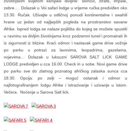
životinjskim svijetom kenijske divljine: slonovi, zirafe, impale,
zebre…. Dolazak u Voi safari lodge u vrijeme ručka predviđen oko
13.30. Ručak. Uživajte u odličnoj ponudi kontinentalne i swahili
hrane uz jedan od najljepših pogleda na prostranstvo savane
Afrike. Ispred lodga se nalaze pojilišta do kojeg se možete spustiti
u ravninu sa divljim životinjama kroz podzemni tunel i promatrati ih
iz sigurnosti iz blizine. Kraći odmor i nastavak game drive vožnje
po parku u potrazi za lavovima, leopadrima, gazelama,
nojevima… Dolazak u luksuzni SAROVA SALT LICK GAME
LODGE predvidjen u cca 16.00. Check in u sobe. Novi game drive
po parku sve do zlatnog poznatog afričkog zalaska sunca cca
18.30. Opcija: po zelji – moguć ostanak i odmor u
najfotografiranijem lodgu Afrike i istrazivanje i uzivanje u istom.
Večera. Noćenje u Sarova Salt lick.