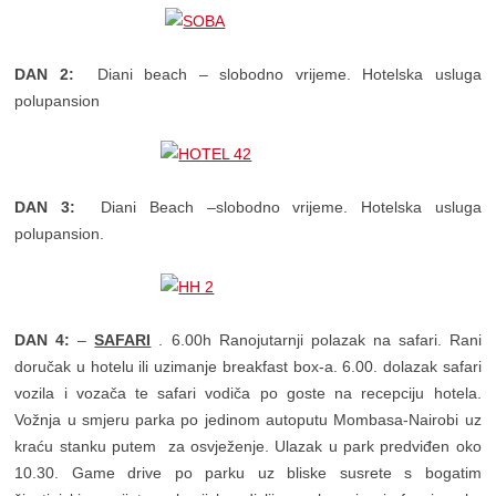
DAN 2:
Diani beach – slobodno vrijeme. Hotelska usluga
polupansion
DAN 3:
Diani Beach –slobodno vrijeme. Hotelska usluga
polupansion.
DAN 4:
–
SAFARI
. 6.00h Ranojutarnji polazak na safari. Rani
doručak u hotelu ili uzimanje breakfast box-a. 6.00. dolazak safari
vozila i vozača te safari vodiča po goste na recepciju hotela.
Vožnja u smjeru parka po jedinom autoputu Mombasa-Nairobi uz
kraću stanku putem za osvježenje. Ulazak u park predviđen oko
10.30. Game drive po parku uz bliske susrete s bogatim