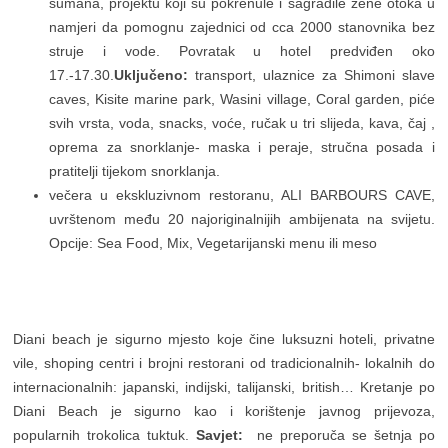
sumana, projektu koji su pokrenule i sagradile zene otoka u
namjeri da pomognu zajednici od cca 2000 stanovnika bez
struje i vode. Povratak u hotel predviđen oko
17.-17.30.
Uključeno:
transport, ulaznice za Shimoni slave
caves, Kisite marine park, Wasini village, Coral garden, piće
svih vrsta, voda, snacks, voće, ručak u tri slijeda, kava, čaj ,
oprema za snorklanje- maska i peraje, stručna posada i
pratitelji tijekom snorklanja.
večera u ekskluzivnom restoranu, ALI BARBOURS CAVE,
uvrštenom među 20 najoriginalnijih ambijenata na svijetu.
Opcije: Sea Food, Mix, Vegetarijanski menu ili meso
Diani beach je sigurno mjesto koje čine luksuzni hoteli, privatne
vile, shoping centri i brojni restorani od tradicionalnih- lokalnih do
internacionalnih: japanski, indijski, talijanski, british… Kretanje po
Diani Beach je sigurno kao i korištenje javnog prijevoza,
popularnih trokolica tuktuk.
Savjet:
ne preporuča se šetnja po