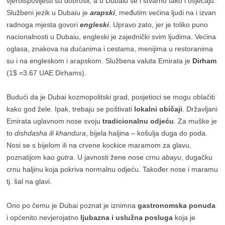
vjeroispovijesti su dobrošli, a u Dubaiu se i stvarno tako i osjećaju.
Službeni jezik u Dubaiu je
arapski
, međutim većina ljudi na i izvan
radnoga mjesta govori
engleski
. Upravo zato, jer je toliko puno
nacionalnosti u Dubaiu, engleski je zajednički svim ljudima. Većina
oglasa, znakova na dućanima i cestama, menijima u restoranima
su i na engleskom i arapskom. Službena valuta Emirata je
Dirham
(1$ =3.67 UAE Dirhams).
Budući da je Dubai kozmopolitski grad, posjetioci se mogu oblačiti
kako god žele. Ipak, trebaju se poštivati
lokalni običaji
. Državljani
Emirata uglavnom nose svoju
tradicionalnu odjeću
. Za muške je
to
dishdasha ili khandura
, bijela haljina – košulja duga do poda.
Nosi se s bijelom ili na crvene kockice maramom za glavu,
poznatijom kao
gutra
. U javnosti žene nose crnu
abayu
, dugačku
crnu haljinu koja pokriva normalnu odjeću. Također nose i maramu
tj. šal na glavi.
Ono po čemu je Dubai poznat je iznimna
gastronomska ponuda
i općenito nevjerojatno
ljubazna i uslužna posluga
koja je