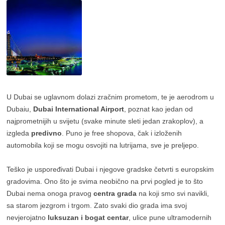
U Dubai se uglavnom dolazi zračnim prometom, te je aerodrom u
Dubaiu,
Dubai International Airport
, poznat kao jedan od
najprometnijih u svijetu (svake minute sleti jedan zrakoplov), a
izgleda
predivno
. Puno je free shopova, čak i izloženih
automobila koji se mogu osvojiti na lutrijama, sve je preljepo.
Teško je uspoređivati Dubai i njegove gradske četvrti s europskim
gradovima. Ono što je svima neobično na prvi pogled je to što
Dubai nema onoga pravog
centra grada
na koji smo svi navikli,
sa starom jezgrom i trgom. Zato svaki dio grada ima svoj
nevjerojatno
luksuzan i bogat centar
, ulice pune ultramodernih