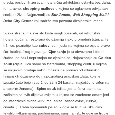
ureda, poslovnih zgrada i hotela čija arhitektura ostavlja bez daha,
te naravno,
shopping mallove
u kojima se uglavnom odvija sav
socijalni život. Najpoznatiji su
Bur Juman, Wafi Shopping Mall i
Deira City Centar
koji sadrže sva poznata dizajnerska imena
Svaka strana ima sve što biste mogli poželjeti, od vrhunskih
hotela, dućana, restorana do džamija i jako prometnih tržnica. Te
tržnice, poznatije kao
sukovi
su mjesta na kojima se osjete prave
čari istočnjačkog trgovanja.
Cjenkanje
je tu obvezatno i bilo bi
čudno, pa čak i nepristojno ne cjenkati se. Najpoznatije su
Golden
souk
(cijela ulica samo sa zlatarnama, shopping centri u kojima
se isključivo prodaje nakit i možete ga pronaći od vrhunskih
talijanskih dizajnera do najpoznatijeg arapskog zlata, koje je
izrazito žute boje i sadrži od 22 ili 24 karata i najčešće je viđen na
arapskim ženama) i
Spice souk
(cijela jedna četvrt samo sa
začinima sa svih dijelova svijeta u kojima se zateknete omamljeni
od intenzivnih mirisa kurkuma, anisa, sandalovine, currya,
cimeta..). Treba spomenuti još souk gdje se truguje isključivo
tekstilom-tkaninama, pashminama, sarijima i sl., te gdje se trguje