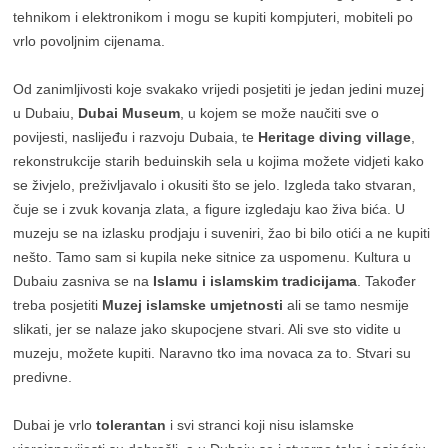
tehnikom i elektronikom i mogu se kupiti kompjuteri, mobiteli po
vrlo povoljnim cijenama.
Od zanimljivosti koje svakako vrijedi posjetiti je jedan jedini muzej
u Dubaiu,
Dubai Museum
, u kojem se može naučiti sve o
povijesti, naslijeđu i razvoju Dubaia, te
Heritage diving village
,
rekonstrukcije starih beduinskih sela u kojima možete vidjeti kako
se živjelo, preživljavalo i okusiti što se jelo. Izgleda tako stvaran,
čuje se i zvuk kovanja zlata, a figure izgledaju kao živa bića. U
muzeju se na izlasku prodjaju i suveniri, žao bi bilo otići a ne kupiti
nešto. Tamo sam si kupila neke sitnice za uspomenu. Kultura u
Dubaiu zasniva se na
Islamu i islamskim tradicijama
. Također
treba posjetiti
Muzej islamske umjetnosti
ali se tamo nesmije
slikati, jer se nalaze jako skupocjene stvari. Ali sve sto vidite u
muzeju, možete kupiti. Naravno tko ima novaca za to. Stvari su
predivne.
Dubai je vrlo
tolerantan
i svi stranci koji nisu islamske