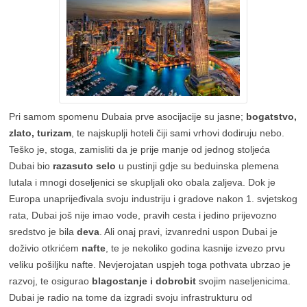
Pri samom spomenu Dubaia prve asocijacije su jasne;
bogatstvo,
zlato, turizam
, te najskuplji hoteli čiji sami vrhovi dodiruju nebo.
Teško je, stoga, zamisliti da je prije manje od jednog stoljeća
Dubai bio
razasuto selo
u pustinji gdje su beduinska plemena
lutala i mnogi doseljenici se skupljali oko obala zaljeva. Dok je
Europa unaprijeđivala svoju industriju i gradove nakon 1. svjetskog
rata, Dubai još nije imao vode, pravih cesta i jedino prijevozno
sredstvo je bila
deva
. Ali onaj pravi, izvanredni uspon Dubai je
doživio otkrićem
nafte
, te je nekoliko godina kasnije izvezo prvu
veliku pošiljku nafte. Nevjerojatan uspjeh toga pothvata ubrzao je
razvoj, te osigurao
blagostanje i dobrobit
svojim naseljenicima.
Dubai je radio na tome da izgradi svoju infrastrukturu od