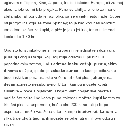
uglavom s Filipina, Kine, Japana, Indije i istočne Europe, ali za moj
ukus ta jela su mi bila prejaka. Puna su chillija, a to je za mene
zbilja jako, ali ponuda je raznolika pa se uvijek nešto nađe. Super
mi je trgovina koja se zove Spinney; to je kao kod nas Konzum
tamo ima svašta za kupiti, a piće je jako jeftino, fanta u limenci
košta oko 1.50 kn.
Ono što turist nikako ne smije propustiti je jedinstven doživaljaj
pustinjskog safarija
, koji uključuje odlazak u pustinju u
popodnevnim satima,
ludu adrenalinsku vožnju pustinjskim
dinama
u džipu, gledanje
zalaska sunca
, te kasnije odlazak u
beduinski kamp na arapsku večeru, trbušni ples,
jahanje na
devama
..nešto nezaboravno. U tom kampu možete kupiti
suvenire – boce s pijeskom u kojem vam čovjek sve nacrta i
napiše što zelite i ne košta puno, također možete kupiti kostim za
trbušni ples za uspomenu; košta oko 200 kuna, ali je lijepa
uspomena; može vas žena u tom kampu
istetovirati kanom
, a
slika traje oko 2 tjedna, ili možete se odjenuti u njihovu odoru i
slikati.