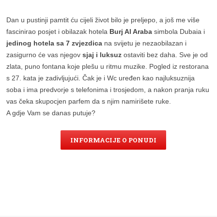
Dan u pustinji pamtit ću cijeli život bilo je preljepo, a još me više
fascinirao posjet i obilazak hotela
Burj Al Araba
simbola Dubaia i
jedinog hotela sa 7 zvjezdica
na svijetu je nezaobilazan i
zasigurno će vas njegov
sjaj i luksuz
ostaviti bez daha. Sve je od
zlata, puno fontana koje plešu u ritmu muzike. Pogled iz restorana
s 27. kata je zadivljujući. Čak je i Wc uređen kao najluksuznija
soba i ima predvorje s telefonima i trosjedom, a nakon pranja ruku
vas čeka skupocjen parfem da s njim namirišete ruke.
A gdje Vam se danas putuje?
INFORMACIJE O PONUDI